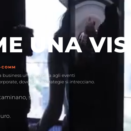
ME
UNA VIS
-COMM
a business unit dedicata agli eventi
orporate, dove idee e strategie si intrecciano.
taminano, si
uro.